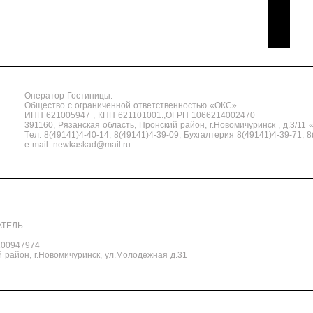
Оператор Гостиницы:
Общество с ограниченной ответственностью «ОКС»
ИНН 621005947 , КПП 621101001.,ОГРН 1066214002470
391160, Рязанская область, Пронский район, г.Новомичуринск , д.3/11 
Tел. 8(49141)4-40-14, 8(49141)4-39-09, Бухгалтерия 8(49141)4-39-71, 
e-mail: newkaskad@mail.ru
АТЕЛЬ
100947974
й район, г.Новомичуринск, ул.Молодежная д.31