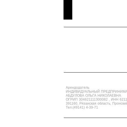
Арендодатель
ИНДИВИДУАЛЬНЫЙ ПРЕДПРИНИМ
АБДУЛОВА ОЛЬГА НИКОЛАЕВНА
ОГРИП 304621111300082 , ИНН 621
391160, Рязанская область, Пронски
Tел.(49141) 4-39-71